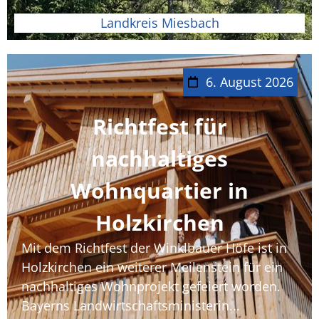
Landkreis Miesbach
6. August 2026
Richtfest für
nachhaltiges
Wohnquartier in
Holzkirchen
Mit dem Richtfest der Winklbauer Höfe ist in
Holzkirchen ein weiterer Meilenstein für ein
nachhaltiges Wohnprojekt gefeiert worden.
Bayerns Landwirtschaftsministerin...