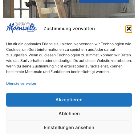
50.000 Euro für die
Zustimmung verwalten
Schlosskapelle in Valley
Um dir ein optimales Erlebnis zu bieten, verwenden wir Technologien wie
Die Sanierung der historischen
Cookies, um Geräteinformationen zu speichern und/oder darauf
zuzugreifen. Wenn du diesen Technologien zustimmst, können wir Daten
Schlosskapelle in Valley erhält weitere
wie das Surfverhalten oder eindeutige IDs auf dieser Website verarbeiten.
Unterstützung. Die Deutsche Stiftung
Wenn du deine Zustimmung nicht erteilst oder zurückziehst, können
bestimmte Merkmale und Funktionen beeinträchtigt werden.
Denkmalschutz stellt 50.000 Euro für die
Restaurierung...
Dienste verwalten
Akzeptieren
Landkreis Miesbach
Ablehnen
4. August 2026
Einstellungen ansehen