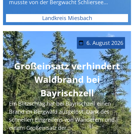
musste von der Bergwacht Schliersee...
Landkreis Miesbach
6. August 2026
Großeinsatz verhindert
Waldbrand bei
Bayrischzell
Ein Blitzschlag hat bei Bayrischzell einen
Brand im Bergwald ausgelöst. Dank des
schnellen Eingreifens von Wanderern und
einem Großeinsatz der...