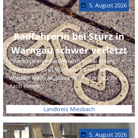
5. August 2026
Radfahrerin bei Sturz in
Warngau schwer verletzt
Eine 59-jährige Radfahrerin ist bei einem
Verkehrsunfall in Warngau schwer verletzt
worden. Nach Angaben der Polizei stürzte sie
nach einem...
Landkreis Miesbach
5. August 2026