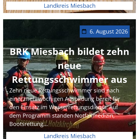
Landkreis Miesbach
6. August 2026
BRK Miesbach bildet zehn
neue
Rettungsschwimmer aus
Zehn neue Rettungsschwimmer sind nach
einer mehrwöchigen Ausbildung bereit für
den Einsatz im Wasserrettungsdienst. Auf
dem Programm standen Notfallmedizin,
Bootsrettung...
Landkreis Miesbach