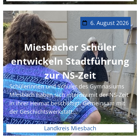
6. August 2026
Miesbacher Schüler
entwickeln Stadtführung
zur NS-Zeit
Schülerinnen und Schüler des Gymnasiums
Miesbach haben sich intensiv mit der NS-Zeit
in ihrer Heimat beschäftigt. Gemeinsam mit
der Geschichtswerkstatt...
Landkreis Miesbach