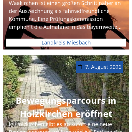
Waakirchen ist einen großen Schritt näher an
der Auszeichnung als fahrradfreundliche
Kommune. Eine Prüfungskommission
empfiehlt die Aufnahme in das bayernweite...
Landkreis Miesbach
7. August 2026
Bewegungsparcours in
Holzkirchen eröffnet
In Holzkirchen gibt es ab sofort eine neue