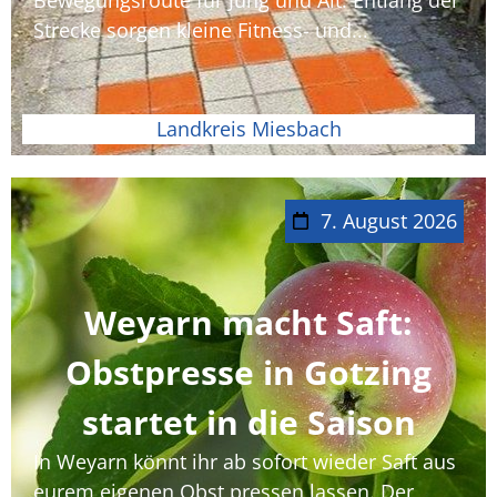
Bewegungsroute für Jung und Alt. Entlang der
Strecke sorgen kleine Fitness- und...
Landkreis Miesbach
7. August 2026
Weyarn macht Saft:
Obstpresse in Gotzing
startet in die Saison
In Weyarn könnt ihr ab sofort wieder Saft aus
eurem eigenen Obst pressen lassen. Der