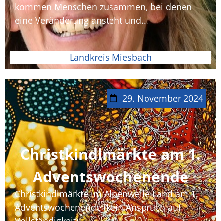
kommen Menschen zusammen, bei denen
eine Veränderung ansteht und...
Landkreis Miesbach
29. November 2024
Christkindlmärkte am 1.
Adventswochenende
Christkindlmärkte im Alpenwelle-Land am 1.
Adventswochenende (kein Anspruch auf
Vollständigkeit)