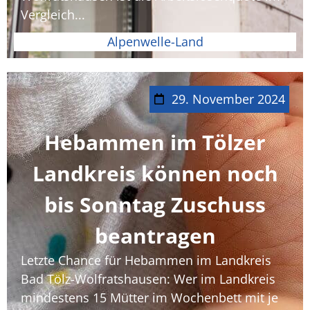
Vergleich...
Alpenwelle-Land
29. November 2024
Hebammen im Tölzer
Landkreis können noch
bis Sonntag Zuschuss
beantragen
Letzte Chance für Hebammen im Landkreis
Bad Tölz-Wolfratshausen: Wer im Landkreis
mindestens 15 Mütter im Wochenbett mit je