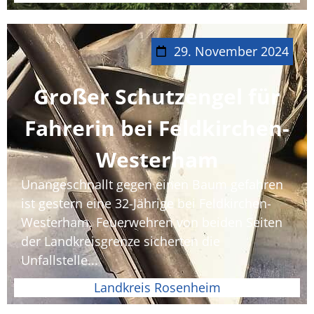
29. November 2024
Großer Schutzengel für
Fahrerin bei Feldkirchen-
Westerham
Unangeschnallt gegen einen Baum gefahren
ist gestern eine 32-Jährige bei Feldkirchen-
Westerham. Feuerwehren von beiden Seiten
der Landkreisgrenze sicherten die
Unfallstelle...
Landkreis Rosenheim