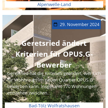
Alpenwelle-Land
29. November 2024
Geretsried ändert
Kriterien für OPUS.G-
Bewerber
Geretsried hat die Kriterien geändert, wer sich
für Wohnraum im neuen Quartier OPUS.G
bewerben kann. Insgesamt 770 Wohnungen
entstehen zwischen...
Bad-Tölz Wolfratshausen