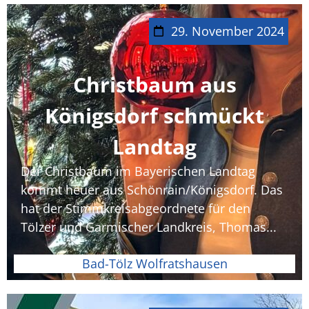
29. November 2024
Christbaum aus
Königsdorf schmückt
Landtag
Der Christbaum im Bayerischen Landtag
kommt heuer aus Schönrain/Königsdorf. Das
hat der Stimmkreisabgeordnete für den
Tölzer und Garmischer Landkreis, Thomas...
Bad-Tölz Wolfratshausen