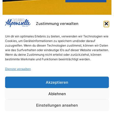
Geretsried muss sparen
Zustimmung verwalten
Wegen deutlich geringerer
Um dir ein optimales Erlebnis zu bieten, verwenden wir Technologien wie
Gewerbesteuereinnahmen hat die Stadt ab
Cookies, um Geräteinformationen zu speichern und/oder darauf
zuzugreifen. Wenn du diesen Technologien zustimmst, können wir Daten
sofort eine vorläufige Haushaltssperre
wie das Surfverhalten oder eindeutige IDs auf dieser Website verarbeiten.
verhängt. Wie die Stadt mitteilt, fallen die
Wenn du deine Zustimmung nicht erteilst oder zurückziehst, können
bestimmte Merkmale und Funktionen beeinträchtigt werden.
Einnahmen...
Dienste verwalten
Akzeptieren
Bad-Tölz Wolfratshausen
Ablehnen
6. August 2026
Einstellungen ansehen