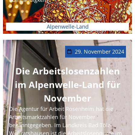
Alpenwelle-Land
29. November 2024
Die Arbeitslosenzahlen
im Alpenwelle-Land für
November
Die Agentur für Arbeit Rosenheim hat die
Arbeitsmarktzahlen für November
bekanntgegeben. Im Landkreis Bad Tölz-
Wolfratshausen ist die Arbeitslosenquote im