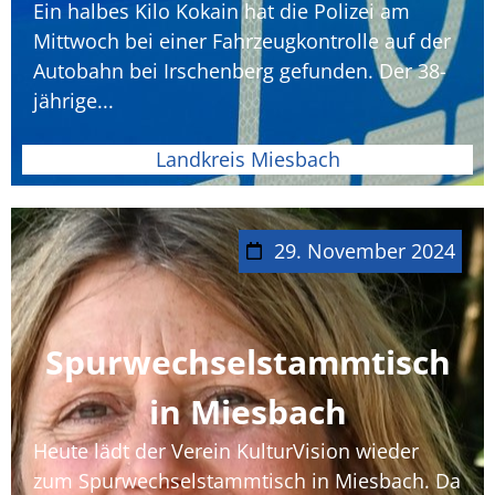
Ein halbes Kilo Kokain hat die Polizei am
Mittwoch bei einer Fahrzeugkontrolle auf der
Autobahn bei Irschenberg gefunden. Der 38-
jährige...
Landkreis Miesbach
29. November 2024
Spurwechselstammtisch
in Miesbach
Heute lädt der Verein KulturVision wieder
zum Spurwechselstammtisch in Miesbach. Da