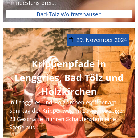
mindestens drei...
Bad-Tölz Wolfratshausen
29. November 2024
Krippenpfade in
Lenggries, Bad Tölz und
Holzkirchen
In Lenggries und Holzkirchen eröffnet am
Sonntag der Krippenweg. In Lenggries zeigen
23 Geschäfte in ihren Schaufenstern eine
Szene aus...