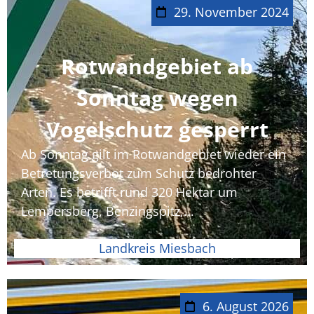
29. November 2024
Rotwandgebiet ab
Sonntag wegen
Vogelschutz gesperrt
Ab Sonntag gilt im Rotwandgebiet wieder ein
Betretungsverbot zum Schutz bedrohter
Arten. Es betrifft rund 320 Hektar um
Lempersberg, Benzingspitz,...
Landkreis Miesbach
6. August 2026