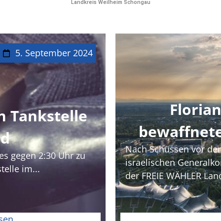
Landkreis Weilheim Schongau
5. September 2024
Florian
n Tankstelle
bewaffnete
ed
Nach Schüssen vor d
 es gegen 2:30 Uhr zu
israelischen Generalko
elle im...
der FREIE WÄHLER Landta
sen