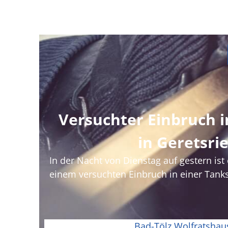
Versuchter Einbruch i
in Geretsri
In der Nacht von Dienstag auf gestern ist
einem versuchten Einbruch in einer Tankst
Bad-Tölz Wolfratshau