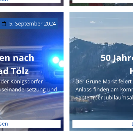
5. September 2024
gen nach
50 Jah
ad Tölz
 der Königsdorfer
Der Grüne Markt feiert
Auseinandersetzung und
Anlass finden am kom
September Jubiläumsak
sen