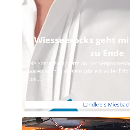
Wiesseerocks geht mi
zu Ende
Die Sommerkonzerte an der Seepromena
waren auch in diesem Jahr ein voller Erfo
Los...
Landkreis Miesbac