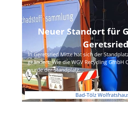
Neuer Standort für G
Geretsrie
In Geretsried Mitte hat sich der Standplat
geändert. Wie die WGV Recycling GmbH Qu
wurde der Standplatz...
Bad-Tölz Wolfratshau