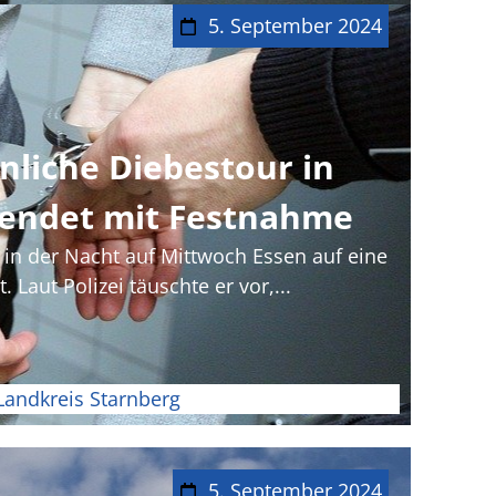
5. September 2024
liche Diebestour in
 endet mit Festnahme
h in der Nacht auf Mittwoch Essen auf eine
 Laut Polizei täuschte er vor,...
Landkreis Starnberg
5. September 2024