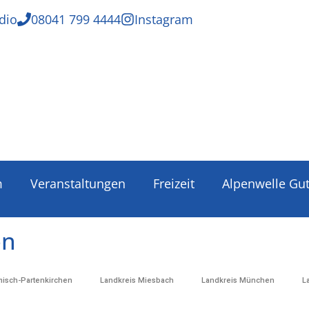
dio
08041 799 4444
Instagram
m
Veranstaltungen
Freizeit
Alpenwelle Gu
en
misch-Partenkirchen
Landkreis Miesbach
Landkreis München
L