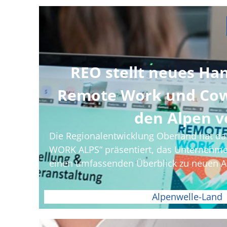
REO stellt neues Ha
Remote Work und Cow
den Alpen v
Die Regionalentwicklung Oberland hat 
WORK ALPS“ präsentiert, das Unternehm
einen umfassenden Überblick zu neuen Ar
Alpenwelle-Land