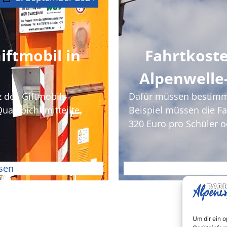
iftmobil in
Fahrtkoste
d
Alpenwelle-
z des Giftmobils
Dafür müssen bestimmt
arzbichl mitteilte,
Beispiel müssen die F
320 Euro pro Schüler o
sen
Um dir ein 