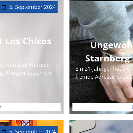
5. September 2024
t Los Chicos
Ungewöhn
Starnberg
de von Bad Wiessee
Ein 21-Jähriger hat sic
lg. Morgen setzen die
fremde Adresse bestellt.
h
5. September 2024