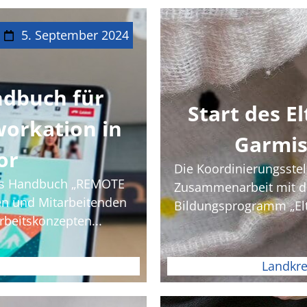
5. September 2024
ndbuch für
Start des E
orkation in
Garmis
or
Die Koordinierungsstell
das Handbuch „REMOTE
Zusammenarbeit mit de
en und Mitarbeitenden
Bildungsprogramm „Elte
beitskonzepten...
Landkre