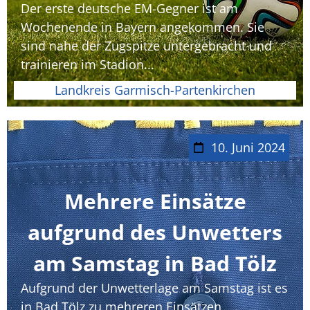
Der erste deutsche EM-Gegner ist am
Wochenende in Bayern angekommen. Sie
sind nahe der Zugspitze untergebracht und
trainieren im Stadion...
Landkreis Garmisch-Partenkirchen
10. Juni 2024
Mehrere Einsätze
aufgrund des Unwetters
am Samstag in Bad Tölz
Aufgrund der Unwetterlage am Samstag ist es
in Bad Tölz zu mehreren Einsätzen