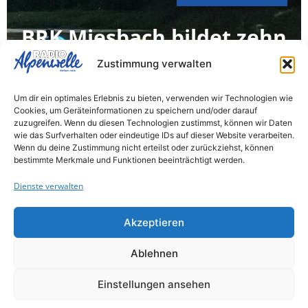
BRK Miesbach bildet zehn
neue
Zustimmung verwalten
Rettungsschwimmer aus
Um dir ein optimales Erlebnis zu bieten, verwenden wir Technologien wie
Cookies, um Geräteinformationen zu speichern und/oder darauf
Zehn neue Rettungsschwimmer sind nach
zuzugreifen. Wenn du diesen Technologien zustimmst, können wir Daten
wie das Surfverhalten oder eindeutige IDs auf dieser Website verarbeiten.
einer mehrwöchigen Ausbildung bereit für
Wenn du deine Zustimmung nicht erteilst oder zurückziehst, können
den Einsatz im Wasserrettungsdienst. Auf
bestimmte Merkmale und Funktionen beeinträchtigt werden.
dem Programm standen Notfallmedizin,
Dienste verwalten
Bootsrettung...
Akzeptieren
Landkreis Miesbach
Ablehnen
6. August 2026
Einstellungen ansehen