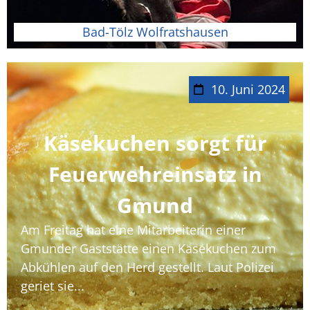
Bad-Tölz Wolfratshausen
10. Juni 2024
Käsekuchen sorgt für
Feuerwehreinsatz in
Gmund
Am Freitag hat eine Mitarbeiterin einer
Gmunder Gaststätte einen Käsekuchen zum
Abkühlen auf den Herd gestellt. Laut Polizei
geriet sie...