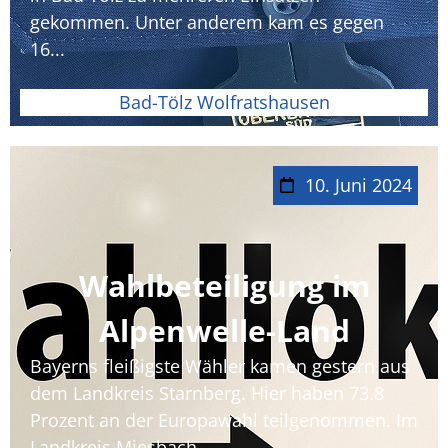
gekommen. Unter anderem kam es gegen
16...
Bad-Tölz Wolfratshausen
10. Juni 2024
Wahlbeteiligung im
Alpenwelle-Land
Bayerns fleißigste Wähler kamen gestern aus
dem Landkreis Starnberg. Hier haben 73.8
Prozent an der Europawahl teilgenommen. Im
Landkreis Miesbach...