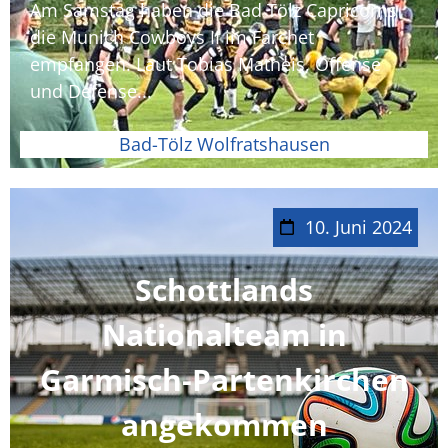
Am Samstag haben die Bad Tölz Capricorns
die Munich Cowboys II im Farchet
empfangen. Laut Tobias Matheis, Offense
und Defense...
Bad-Tölz Wolfratshausen
10. Juni 2024
Schottlands
Nationalteam in
Garmisch-Partenkirchen
angekommen