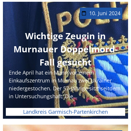
10. Juni 2024
Wichtige Zeugin in
Murnauer Doppelmord-
Fall gesucht
Ende April hat ein Mann vor einem
Einkaufszentrum in Murnau zwei Ukrainer
niedergestochen. Der 57-Jährige sitzt seitdem
in Untersuchungshaft. Die...
Landkreis Garmisch-Partenkirchen