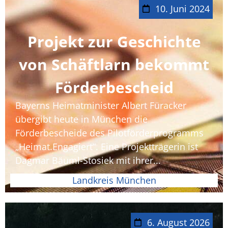
10. Juni 2024
Projekt zur Geschichte
von Schäftlarn bekommt
Förderbescheid
Bayerns Heimatminister Albert Füracker
übergibt heute in München die
Förderbescheide des Pilotförderprogramms
„Heimat.Engagiert“. Eine Projektträgerin ist
Dagmar Bäuml-Stosiek mit ihrer...
Landkreis München
6. August 2026