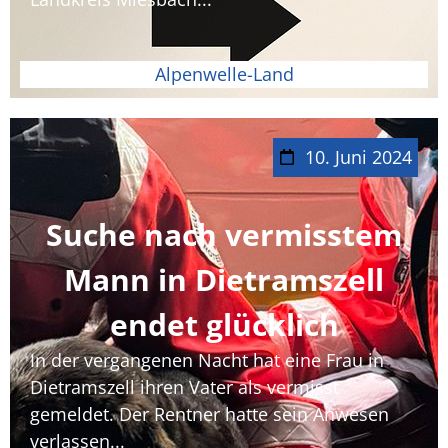
Alpenwelle-Land
10. Juni 2024
Suche nach vermisstem
Mann in Dietramszell
endet glücklich
In der vergangenen Nacht hat eine Frau in
Dietramszell ihren Vater als vermisst
gemeldet. Der Rentner hatte sein Anwesen
verlassen...