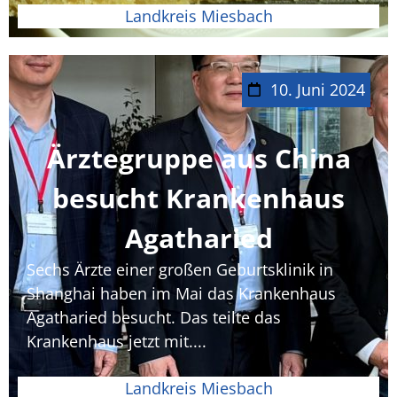
Landkreis Miesbach
10. Juni 2024
Ärztegruppe aus China
besucht Krankenhaus
Agatharied
Sechs Ärzte einer großen Geburtsklinik in
Shanghai haben im Mai das Krankenhaus
Agatharied besucht. Das teilte das
Krankenhaus jetzt mit....
Landkreis Miesbach