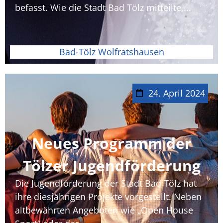
befasst. Wie die Stadt Bad Tölz mitteilte,...
Bad-Tölz Wolfratshausen
24. April 2024
Neues Programm der
Tölzer Jugendförderung
Die Jugendförderung der Stadt Bad Tölz hat
ihre diesjährigen Projekte vorgestellt. Neben
altbewährten Angeboten wie „Open House