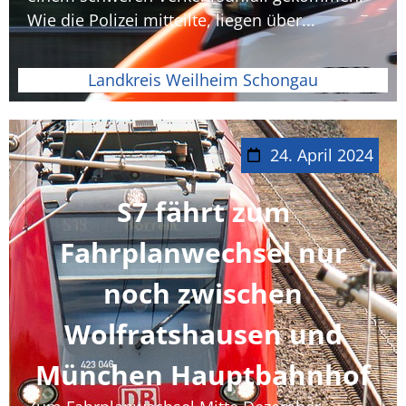
Wie die Polizei mitteilte, liegen über...
Landkreis Weilheim Schongau
24. April 2024
S7 fährt zum
Fahrplanwechsel nur
noch zwischen
Wolfratshausen und
München Hauptbahnhof