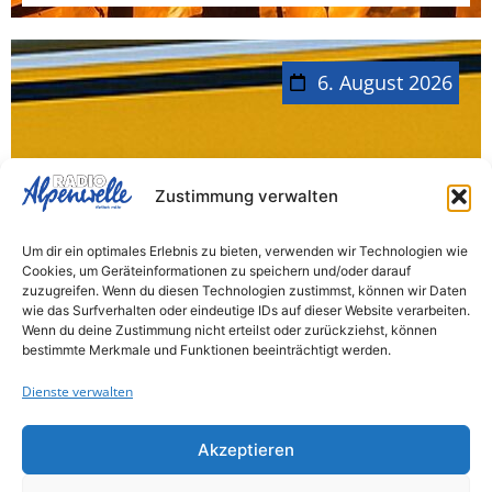
6. August 2026
Geretsried muss sparen
Zustimmung verwalten
Wegen deutlich geringerer
Um dir ein optimales Erlebnis zu bieten, verwenden wir Technologien wie
Gewerbesteuereinnahmen hat die Stadt ab
Cookies, um Geräteinformationen zu speichern und/oder darauf
zuzugreifen. Wenn du diesen Technologien zustimmst, können wir Daten
sofort eine vorläufige Haushaltssperre
wie das Surfverhalten oder eindeutige IDs auf dieser Website verarbeiten.
verhängt. Wie die Stadt mitteilt, fallen die
Wenn du deine Zustimmung nicht erteilst oder zurückziehst, können
bestimmte Merkmale und Funktionen beeinträchtigt werden.
Einnahmen...
Dienste verwalten
Akzeptieren
Bad-Tölz Wolfratshausen