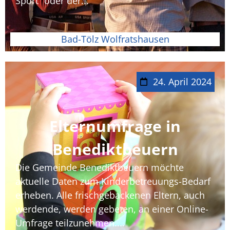
Sport“ oder der...
Bad-Tölz Wolfratshausen
24. April 2024
Elternumfrage in
Benediktbeuern
Die Gemeinde Benediktbeuern möchte
aktuelle Daten zum Kinderbetreuungs-Bedarf
erheben. Alle frischgebackenen Eltern, auch
werdende, werden gebeten, an einer Online-
Umfrage teilzunehmen....