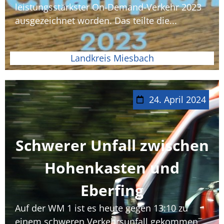
leistungsstärkster On-Demand-Verkehr 2023
ausgezeichnet worden. Das teilte die...
Landkreis Miesbach
24. April 2024
Schwerer Unfall zwischen
Hohenkasten und
Eberfing
Auf der WM 1 ist es heute gegen 13:10 zu
einem schweren Verkehrsunfall gekommen.