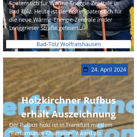
Spatenstich für Wärme-Energie-Zentrale in
Bad Tölz. Heute ist der erste Spatenstich für
die neue Wärme-Energie-Zentrale in der
Lenggrieser Straße gefeiert...
Bad-Tölz Wolfratshausen
24. April 2024
Holzkirchner Rufbus
erhält Auszeichnung
Der Rufbus hoki ist in Frankfurt mit dem
“Performance Champion” Award als