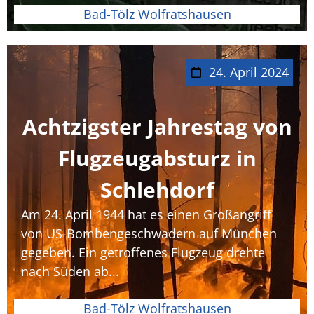
Bad-Tölz Wolfratshausen
24. April 2024
Achtzigster Jahrestag von
Flugzeugabsturz in
Schlehdorf
Am 24. April 1944 hat es einen Großangriff
von US-Bombengeschwadern auf München
gegeben. Ein getroffenes Flugzeug drehte
nach Süden ab...
Bad-Tölz Wolfratshausen