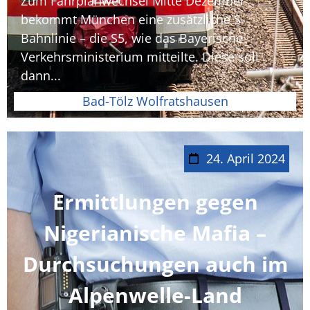
Zum Fahrplanwechsel Mitte Dezember
bekommt München eine zusätzliche S-
Bahnlinie – die S5, wie das Bayerische
Verkehrsministerium mitteilte. Diese soll
dann...
Bad-Tölz Wolfratshausen
24. April 2024
Ermittlungen gegen
Nigerianische Mafia –
Durchsuchungen auch im
Alpenwelle-Land