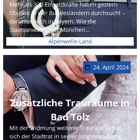
Mehr als 330 Einsatzkräfte haben gestern
Objekte in vier Bundesländern durchsucht –
darunter auch in Bayern. Wie die
Staatsanwaltschaft München...
Alpenwelle-Land
24. April 2024
Zusätzliche Trauräume in
Bad Tölz
Mit der Widmung weiterer Trauräumte hat
sich der Stadtrat in seiner jüngsten Sitzung