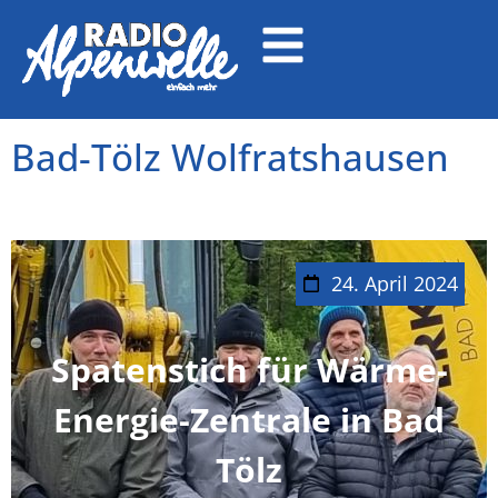
Bad-Tölz Wolfratshausen
24. April 2024
Spatenstich für Wärme-
Energie-Zentrale in Bad
Tölz