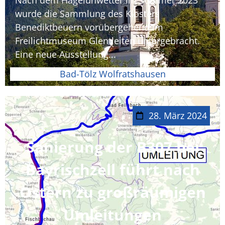
wurde die Sammlung des Klosters
Benediktbeuern vorübergehend im
Freilichtmuseum Glentleiten untergebracht.
Eine neue Ausstellung...
Bad-Tölz Wolfratshausen
28. März 2024
Sanierung der B307 bei
Bayrischzell führt nach
Ostern zu großräumigen
Umleitungen