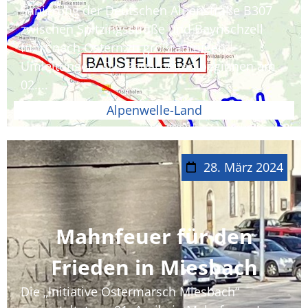
Sanierung der Deutschen Alpenstraße B307
zwischen Spitzingsstraße und Bayrischzell
führt nach Ostern zu großräumigen
Umleitungen. Die Bauarbeiten beginnen am
02....
Alpenwelle-Land
28. März 2024
Mahnfeuer für den
Frieden in Miesbach
Die „Initiative Ostermarsch Miesbach“