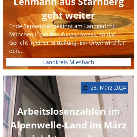
Lehmann aus Starnberg
geht weiter
Ende September beginnt am Landgericht
München II der Berufungsprozess, so das
Gericht in einer Mitteilung. Ein Urteil wird für
den...
Landkreis Miesbach
28. März 2024
Arbeitslosenzahlen im
Alpenwelle-Land im März