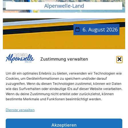
Alpenwelle-Land
6. August 2026
Geretsried muss sparen
Zustimmung verwalten
Wegen deutlich geringerer
Um dir ein optimales Erlebnis zu bieten, verwenden wir Technologien wie
Gewerbesteuereinnahmen hat die Stadt ab
Cookies, um Geräteinformationen zu speichern und/oder darauf
zuzugreifen. Wenn du diesen Technologien zustimmst, können wir Daten
sofort eine vorläufige Haushaltssperre
wie das Surfverhalten oder eindeutige IDs auf dieser Website verarbeiten.
verhängt. Wie die Stadt mitteilt, fallen die
Wenn du deine Zustimmung nicht erteilst oder zurückziehst, können
bestimmte Merkmale und Funktionen beeinträchtigt werden.
Einnahmen...
Dienste verwalten
Akzeptieren
Bad-Tölz Wolfratshausen