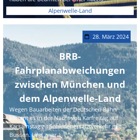
Alpenwelle-Land
28. März 2024
BRB-
Fahrplanabweichungen
zwischen München und
dem Alpenwelle-Land
Wegen Bauarbeiten der Deutschen Bahn
kommt es in der Nacht von Karfreitag auf
Karsamstag zu Schienenersatztverkehr mit
Bussen. Und zwar...