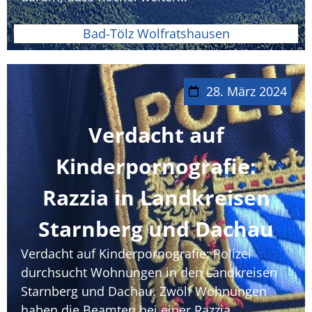
Bad-Tölz Wolfratshausen
28. März 2024
Verdacht auf
Kinderpornografie:
Razzia in Landkreisen
Starnberg und Dachau
Verdacht auf Kinderpornografie: Polizei
durchsucht Wohnungen in den Landkreisen
Starnberg und Dachau. Zwölf Wohnungen
haben die Beamten bei einer Razzia...