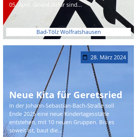
05. April. Grund dafür sind...
Bad-Tölz Wolfratshausen
28. März 2024
Neue Kita für Geretsried
In der Johann-Sebastian-Bach-Straße soll
Ende 2025 eine neue Kindertagesstätte
entstehen, mit 10 neuen Gruppen. Bis es
soweit ist, baut die...