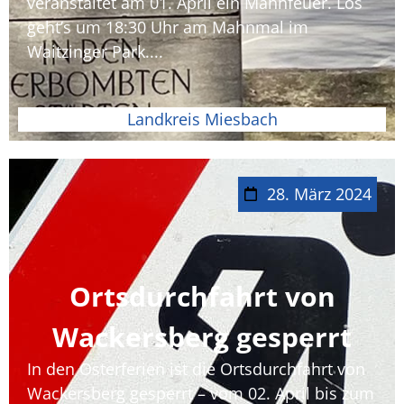
veranstaltet am 01. April ein Mahnfeuer. Los
geht’s um 18:30 Uhr am Mahnmal im
Waitzinger Park....
Landkreis Miesbach
28. März 2024
Ortsdurchfahrt von
Wackersberg gesperrt
In den Osterferien ist die Ortsdurchfahrt von
Wackersberg gesperrt – vom 02. April bis zum