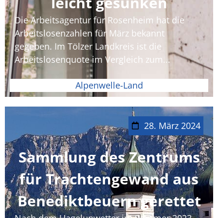
leicht gesunken
Die Arbeitsagentur für Rosenheim hat die
Arbeitslosenzahlen für März bekannt
gegeben. Im Tölzer Landkreis ist die
Arbeitslosenquote im Vergleich zum...
Alpenwelle-Land
28. März 2024
Sammlung des Zentrums
für Trachtengewand aus
Benediktbeuern gerettet
Nach dem Hagelunwetter im Sommer 2023