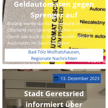
Geldautomaten gegen
Sprenger auf
Bislang wurde die Raiffeisenbank im
Oberland von Sprengveruschen verschont.
Damit das auch so bleibt, wurden alle 24
Automaten im Geschäftsgebiet...
Bad-Tölz Wolfratshausen
,
Regionale Nachrichten
13. Dezember 2023
Stadt Geretsried
informiert über