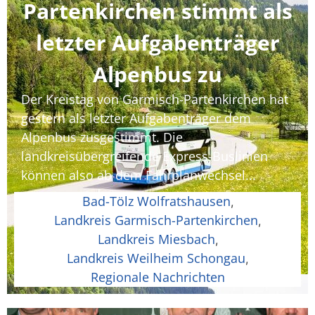
Partenkirchen stimmt als
letzter Aufgabenträger
Alpenbus zu
Der Kreistag von Garmisch-Partenkirchen hat
gestern als letzter Aufgabenträger dem
Alpenbus zusgestimmt. Die
landkreisübergreifende Express-Buslinien
können also ab dem Fahrplanwechsel...
Bad-Tölz Wolfratshausen
,
Landkreis Garmisch-Partenkirchen
,
Landkreis Miesbach
,
Landkreis Weilheim Schongau
,
Regionale Nachrichten