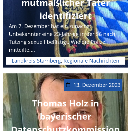
mutmaßlicher Täter
identifiziert
Am 7. Dezember hat ein zunächst
Unbekannter eine 23-Jährige in der S6 nach
Tutzing sexuell belästigt. Wie die Polizei
mitteilte,...
Landkreis Starnberg
Regionale Nachrichten
,
13. Dezember 2023
Thomas Holz in
bayerischer
Datenschutzkommission