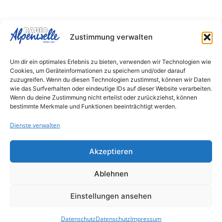
Quick
Unternehmen
Kontakt
Zustimmung verwalten
Links
Karriere
Demmeljochstraße 1
Nachrichten
83646 Bad Tölz
Impressum
Um dir ein optimales Erlebnis zu bieten, verwenden wir Technologien wie
Jobalarm
Cookies, um Geräteinformationen zu speichern und/oder darauf
Datenschutz
Email:
zuzugreifen. Wenn du diesen Technologien zustimmst, können wir Daten
Veranstaltungen
studio@alpenwelle.de
AGB
wie das Surfverhalten oder eindeutige IDs auf dieser Website verarbeiten.
Freizeit
Wenn du deine Zustimmung nicht erteilst oder zurückziehst, können
+49 (0) 80 41-7 99
bestimmte Merkmale und Funktionen beeinträchtigt werden.
44 0
Alpenwelle
Gutscheinshop
Dienste verwalten
Werbung
einfach mehr Radio
für die schönste
Akzeptieren
Region
Ablehnen
Einstellungen ansehen
Datenschutz
Datenschutz
Impressum
© 2026 All Rights Reserved.