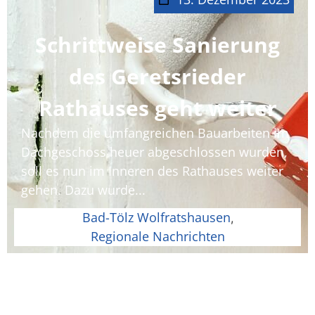
Schrittweise Sanierung
des Geretsrieder
Rathauses geht weiter
Nachdem die umfangreichen Bauarbeiten im
Dachgeschoss heuer abgeschlossen wurden,
soll es nun im Inneren des Rathauses weiter
gehen. Dazu wurde...
Bad-Tölz Wolfratshausen
,
Regionale Nachrichten