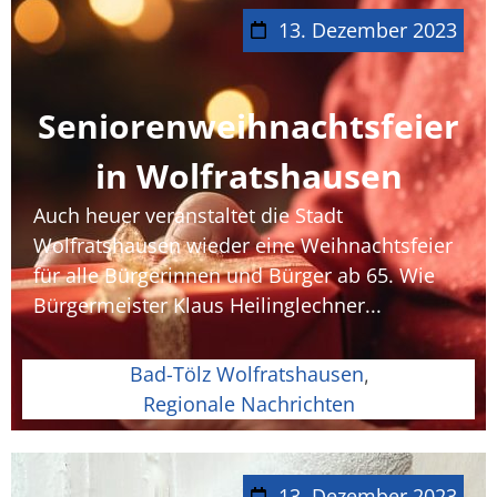
13. Dezember 2023
Seniorenweihnachtsfeier
in Wolfratshausen
Auch heuer veranstaltet die Stadt
Wolfratshausen wieder eine Weihnachtsfeier
für alle Bürgerinnen und Bürger ab 65. Wie
Bürgermeister Klaus Heilinglechner...
Bad-Tölz Wolfratshausen
,
Regionale Nachrichten
13. Dezember 2023