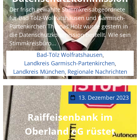
Der frisch gewählte Stimmkreisabgeordnete
für Bad Tölz-Wolfratshausen und Garmisch-
Partenkirchen Thomas Holz wurde gestern in
die Datenschutzkommission bestellt. Wie sein
Stimmkreisbüro...
Bad-Tölz Wolfratshausen
,
Landkreis Garmisch-Partenkirchen
,
Landkreis München
Regionale Nachrichten
,
13. Dezember 2023
Raiffeisenbank im
Oberland eG rüstet