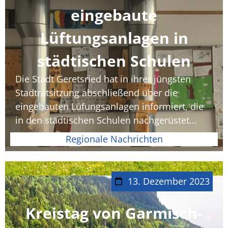
eingebaute
Lüftungsanlagen in
städtischen Schulen
Die Stadt Geretsried hat in ihrer jüngsten
Stadtratsitzung abschließend über die
eingebauten Lüfungsanlagen informiert, die
in den städtischen Schulen nachgerüstet...
Regionale Nachrichten
13. Dezember 2023
Kreistag von Garmisch-