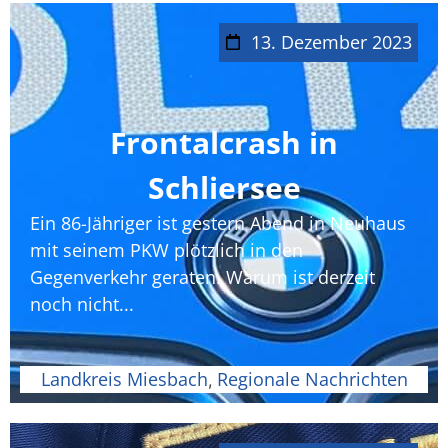
13. Dezember 2023
Frontalcrash in
Schliersee
Ein 86-Jähriger ist gestern Abend in Neuhaus
mit seinem PKW plötzlich in den
Gegenverkehr geraten. Warum ist derzeit
noch nicht...
Landkreis Miesbach
Regionale Nachrichten
,