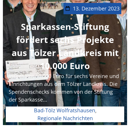
13. Dezember 2023
Sparkassen-Stiftung
fördert sechs Projekte
aus Tölzer Landkreis mit
10.000 Euro
Insgesamt 10.000 Euro für sechs Vereine und
Einrichtungen aus dem Tölzer Landkreis. Die
Spendenschecks kommen von der Stiftung
der Sparkasse...
Bad-Tölz Wolfratshausen
,
Regionale Nachrichten