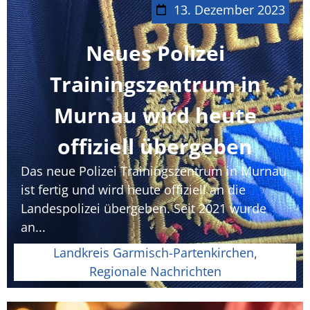
13. Dezember 2023
Neues Polizei
Trainingszentrum in
Murnau wird heute
offiziell übergeben
Das neue Polizei Trainingszentrum in Murnau
ist fertig und wird heute offiziell an die
Landespolizei übergeben. Seit 2021 wurde
an...
Landkreis Garmisch-Partenkirchen
,
Regionale Nachrichten