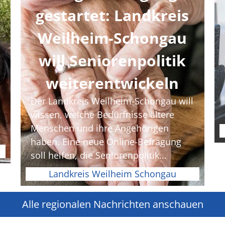
gestartet: Landkreis
Weilheim-Schongau
will Seniorenpolitik
weiterentwickeln
Der Landkreis Weilheim-Schongau will
wissen, welche Bedürfnisse ältere
Menschen und ihre Angehörigen
haben. Eine neue Online-Befragung
soll helfen, die Seniorenpolitik...
Landkreis Weilheim Schongau
Alle regionalen Nachrichten anschauen