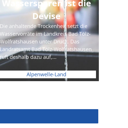
Wassersparen ist die
Devise
Die anhaltende Trockenheit setzt die
Wasservorräte im Landkreis Bad Tölz-
Wolfratshausen unter Druck. Das
Landratsamt Bad Tölz-Wolfratshausen
ruft deshalb dazu auf,...
Alpenwelle-Land