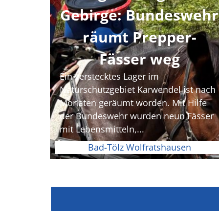
Gebirge: Bundeswehr
räumt Prepper-
Fässer weg
Ein verstecktes Lager im
Naturschutzgebiet Karwendel ist nach
Monaten geräumt worden. Mit Hilfe
der Bundeswehr wurden neun Fässer
mit Lebensmitteln,...
Bad-Tölz Wolfratshausen