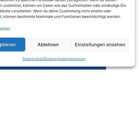
übergeben. Das Geld stammt aus der
n zustimmst, können wir Daten wie das Surfverhalten oder eindeutige IDs
Aktion „Wasser rettet Leben“. Laut
ebsite verarbeiten. Wenn du deine Zustimmung nicht erteilst oder
t, können bestimmte Merkmale und Funktionen beeinträchtigt werden.
Bergwacht soll das Geld...
walten
Alpenwelle-Land
ptieren
Ablehnen
Einstellungen ansehen
Datenschutz
Datenschutz
Impressum
Links
Kontakt
en
Demmeljochstraße 1
83646 Bad Tölz
tungen
Email: studio@alpenwelle.de