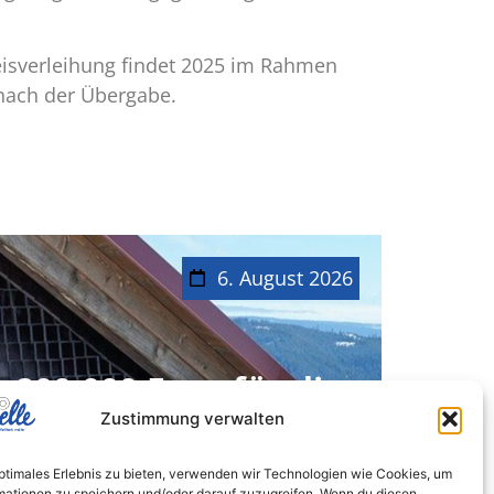
eisverleihung findet 2025 im Rahmen
n nach der Übergabe.
6. August 2026
200.000 Euro für die
Zustimmung verwalten
Bergwacht Bayern
Diese Spende hat Adelholzener jetzt
optimales Erlebnis zu bieten, verwenden wir Technologien wie Cookies, um
mationen zu speichern und/oder darauf zuzugreifen. Wenn du diesen