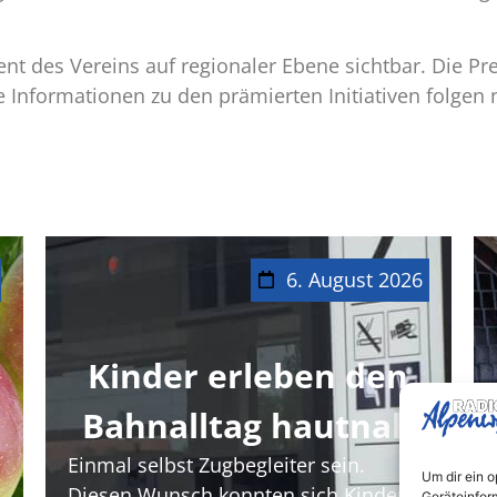
t des Vereins auf regionaler Ebene sichtbar. Die Pr
ere Informationen zu den prämierten Initiativen folge
6. August 2026
Kinder erleben den
Bahnalltag hautnah
Einmal selbst Zugbegleiter sein.
Um dir ein 
Diesen Wunsch konnten sich Kinder
Geräteinfor