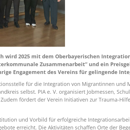
ch wird 2025 mit dem Oberbayerischen Integrations
Interkommunale Zusammenarbeit“ und ein Preisgel
rige Engagement des Vereins für gelingende Inte
tionsstelle für die Integration von Migrantinnen und M
kreis selbst. PIA e. V. organisiert Jobmessen, Schul
udem fördert der Verein Initiativen zur Trauma-Hilfe
Institution und Vorbild für erfolgreiche Integrationsar
ngebote erreicht. Die Aktivitäten schaffen Orte der B