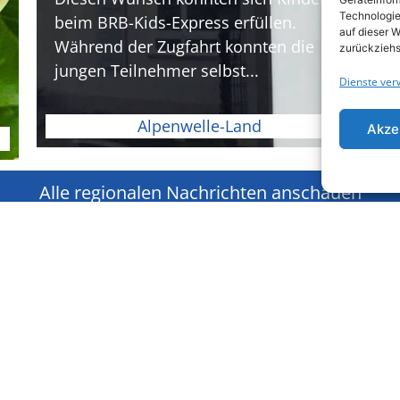
Technologie
beim BRB-Kids-Express erfüllen.
auf dieser W
Während der Zugfahrt konnten die
zurückziehs
jungen Teilnehmer selbst...
Dienste ver
Alpenwelle-Land
Akze
Alle regionalen Nachrichten anschauen
Unternehmen
Quick 
Karriere
Nachricht
Impressum
Jobalarm
Datenschutz
Veranstal