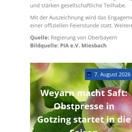
und stärken gesellschaftliche Teilhabe.
Mit der Auszeichnung wird das Engagemen
einer offiziellen Feierstunde statt. Weit
Quelle:
Regierung von Oberbayern
Bildquelle: PIA e.V. Miesbach
7. August 2026
Weyarn macht Saft:
Obstpresse in
Gotzing startet in die