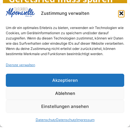
Wegen deutlich geringerer
Zustimmung verwalten
Gewerbesteuereinnahmen hat die Stadt ab
sofort eine vorläufige Haushaltssperre
Um dir ein optimales Erlebnis zu bieten, verwenden wir Technologien wie
verhängt. Wie die Stadt mitteilt, fallen die
Cookies, um Geräteinformationen zu speichern und/oder darauf
zuzugreifen. Wenn du diesen Technologien zustimmst, können wir Daten
Einnahmen...
wie das Surfverhalten oder eindeutige IDs auf dieser Website verarbeiten.
Wenn du deine Zustimmung nicht erteilst oder zurückziehst, können
bestimmte Merkmale und Funktionen beeinträchtigt werden.
Bad-Tölz Wolfratshausen
Dienste verwalten
Akzeptieren
6. August 2026
Ablehnen
Suchaktion nach
Einstellungen ansehen
Lichtsignalen am
Datenschutz
Datenschutz
Impressum