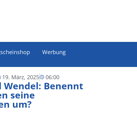
tscheinshop
Werbung
19. März, 2025
06:00
d Wendel: Benennt
n seine
ßen um?