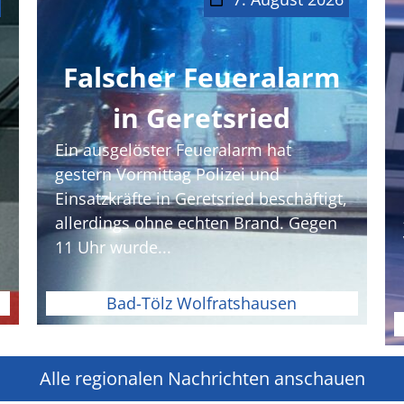
Falscher Feueralarm
in Geretsried
Ein ausgelöster Feueralarm hat
gestern Vormittag Polizei und
Einsatzkräfte in Geretsried beschäftigt,
allerdings ohne echten Brand. Gegen
11 Uhr wurde...
Bad-Tölz Wolfratshausen
Alle regionalen Nachrichten anschauen