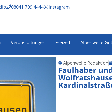
dio
08041 799 4444
Instagram
m
Veranstaltungen
Freizeit
Alpenwelle Gu
Alpenwelle Redaktion
Faulhaber un
Wolfratshause
Kardinalstra