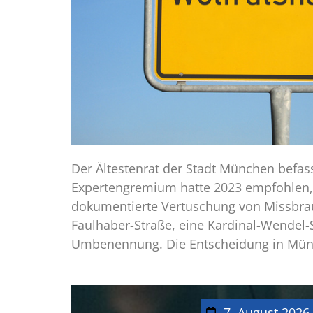
Der Ältestenrat der Stadt München befas
Expertengremium hatte 2023 empfohlen, 
dokumentierte Vertuschung von Missbrau
Faulhaber-Straße, eine Kardinal-Wendel-S
Umbenennung. Die Entscheidung in Mün
7. August 2026